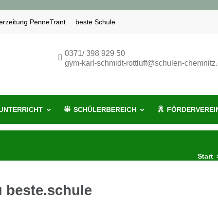
erzeitung PenneTrant
beste Schule
miR
-Rottluff-Gymnasium Chemnitz
0371/ 398 929 50
gym-karl-schmidt-rottluff@schulen-chemnitz
UNTERRICHT
SCHÜLERBEREICH
FÖRDERVEREI
Start
u beste.schule