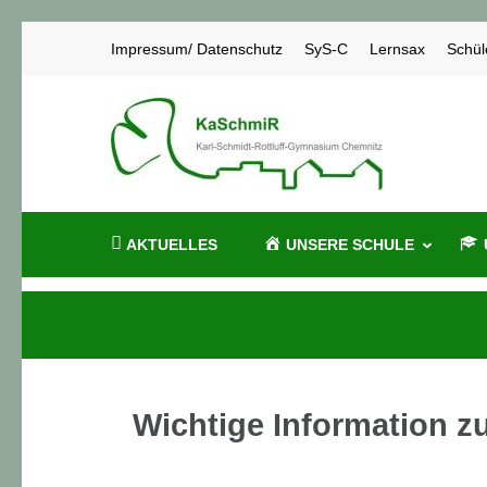
Zum
Impressum/ Datenschutz
SyS-C
Lernsax
Schül
Inhalt
springen
KaSch
Karl-Schmidt
(Enter
drücken)
AKTUELLES
UNSERE SCHULE
Wichtige Information z