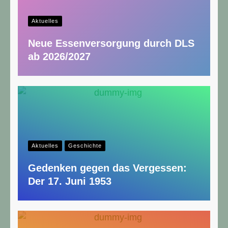
Aktuelles
Neue Essenversorgung durch DLS
ab 2026/2027
Aktuelles
Geschichte
Gedenken gegen das Vergessen:
Der 17. Juni 1953