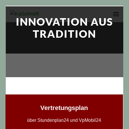
Zum
Inhalt
INNOVATION AUS
KaSchmiR
Karl-Schmidt-Rottluff-Gymnasium Chemnitz
springen
TRADITION
(Enter
drücken)
Vertretungsplan
über Stundenplan24 und VpMobil24