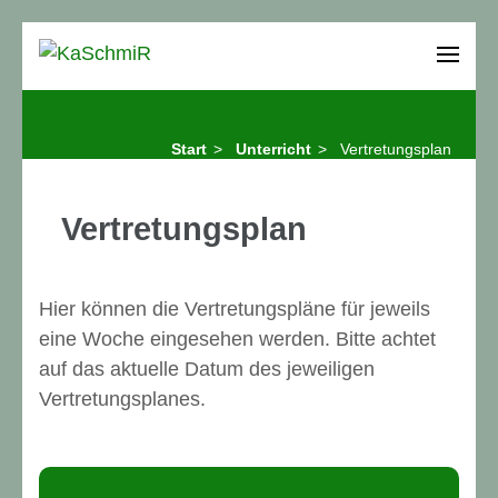
Zum
Inhalt
KaSchmiR
Karl-Schmidt-Rottluff-Gymnasium Chemnitz
springen
(Enter
Start
>
Unterricht
>
Vertretungsplan
drücken)
Vertretungsplan
Hier können die Vertretungspläne für jeweils
eine Woche eingesehen werden. Bitte achtet
auf das aktuelle Datum des jeweiligen
Vertretungsplanes.