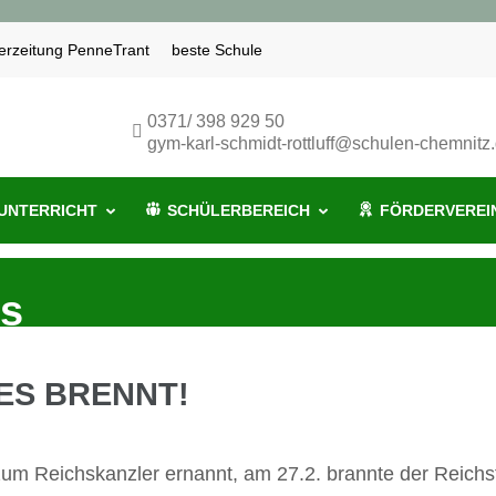
erzeitung PenneTrant
beste Schule
nitz
0371/ 398 929 50
gym-karl-schmidt-rottluff@schulen-chemnitz
UNTERRICHT
SCHÜLERBEREICH
FÖRDERVEREI
es
ES BRENNT!
zum Reichskanzler ernannt, am 27.2. brannte der Reich