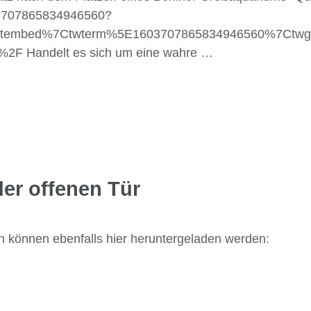
1603707865834946560?
etembed%7Ctwterm%5E1603707865834946560%7Ctwgr
ch%2F Handelt es sich um eine wahre …
er offenen Tür
 können ebenfalls hier heruntergeladen werden: