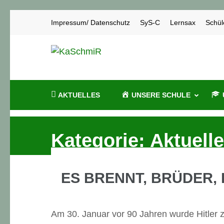
Zum
Impressum/ Datenschutz
SyS-C
Lernsax
Schül
Inhalt
springen
KaSchmiR
Karl-Schmidt-Rottluff-Gymnasium Chem
(Enter
drücken)
AKTUELLES
UNSERE SCHULE
Kategorie:
Aktuell
ES BRENNT, BRÜDER, 
Am 30. Januar vor 90 Jahren wurde Hitler 