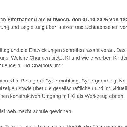
chen
Elternabend
am Mittwoch, den 01.10.2025 von 18:
ung und Begleitung über Nutzen und Schattenseiten vo
lltag und die Entwicklungen schreiten rasant voran. Das be
 uns. Welche Chancen bietet KI und wie erwerben Kinde
Influencern und Chatbots um?
n von KI in Bezug auf Cybermobbing, Cybergrooming, Nac
igen sowie über die gesellschaftlichen und individuel
inen konstruktiven Umgang mit KI als Werkzeug ebnen.
cial-web-macht-schule gewinnen.
 des Termins, jedoch musste im Vorfeld die Finanzierung e