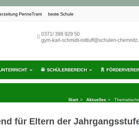
erzeitung PenneTrant
beste Schule
miR
-Rottluff-Gymnasium Chemnitz
0371/ 398 929 50
gym-karl-schmidt-rottluff@schulen-chemnitz
UNTERRICHT
SCHÜLERBEREICH
FÖRDERVEREI
Start
>
Aktuelles
>
Thematischer
nd für Eltern der Jahrgangsstufe