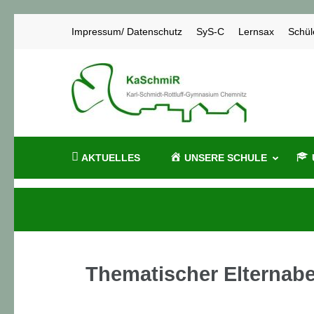
Zum
Impressum/ Datenschutz
SyS-C
Lernsax
Schül
Inhalt
springen
KaSch
Karl-Schmidt
(Enter
drücken)
AKTUELLES
UNSERE SCHULE
Thematischer Elternabe