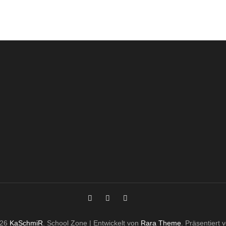
026
KaSchmiR
.
School Zone | Entwickelt von
Rara Theme
. Präsentiert 