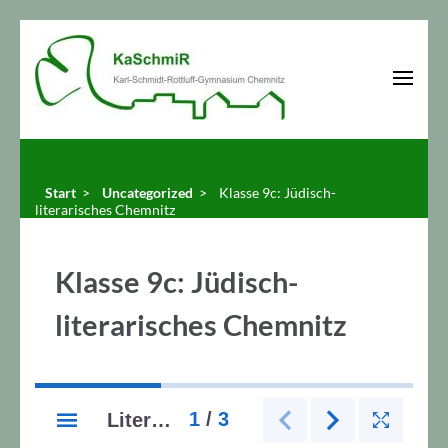
Zum
Inhalt
springen
(Enter
KaSchmiR
Karl-Schmidt-Rottluff-Gymnasium Chemnitz
drücken)
Start
>
Uncategorized
>
Klasse 9c: Jüdisch-
literarisches Chemnitz
Klasse 9c: Jüdisch-
literarisches Chemnitz