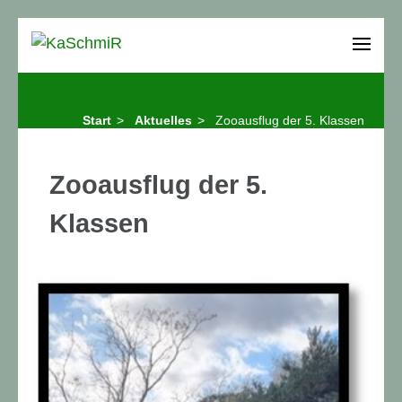
Zum
Inhalt
KaSchmiR
Karl-Schmidt-Rottluff-Gymnasium Chemnitz
springen
(Enter
Start
>
Aktuelles
>
Zooausflug der 5. Klassen
drücken)
Zooausflug der 5.
Klassen