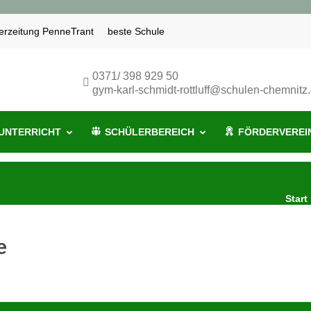
erzeitung PenneTrant
beste Schule
nitz
0371/ 398 929 50
gym-karl-schmidt-rottluff@schulen-chemnitz
UNTERRICHT
SCHÜLERBEREICH
FÖRDERVEREI
Start
e