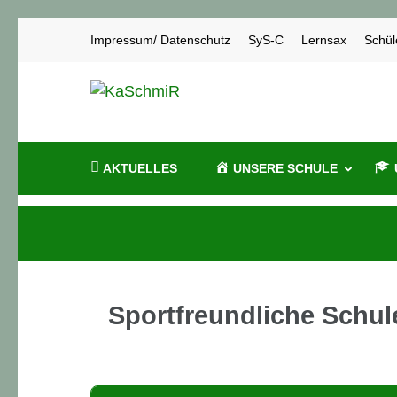
Zum
Impressum/ Datenschutz
SyS-C
Lernsax
Schül
Inhalt
springen
KaSchmiR
Karl-Schmidt-Rottluff-Gymnasium Chem
(Enter
drücken)
AKTUELLES
UNSERE SCHULE
Sportfreundliche Schul