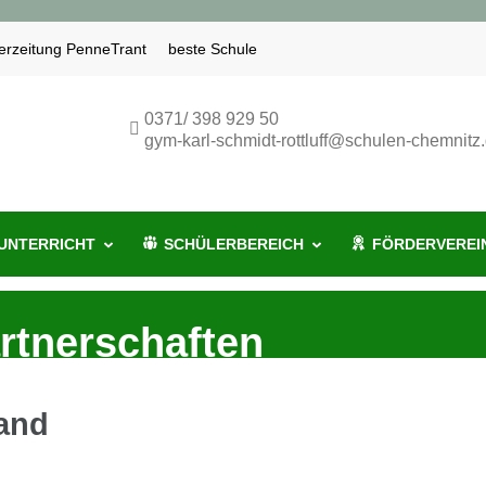
erzeitung PenneTrant
beste Schule
miR
-Rottluff-Gymnasium Chemnitz
0371/ 398 929 50
gym-karl-schmidt-rottluff@schulen-chemnitz
UNTERRICHT
SCHÜLERBEREICH
FÖRDERVEREI
rtnerschaften
land