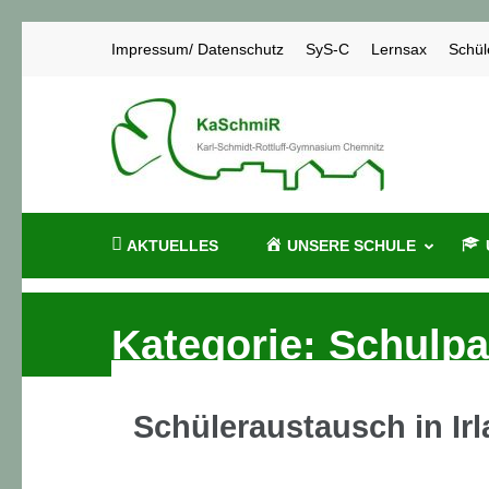
Zum
Impressum/ Datenschutz
SyS-C
Lernsax
Schül
Inhalt
springen
KaSch
Karl-Schmidt
(Enter
drücken)
AKTUELLES
UNSERE SCHULE
Kategorie:
Schulpa
Schüleraustausch in Ir