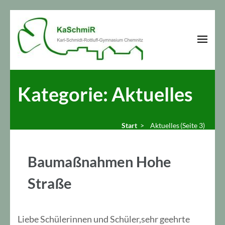
Zum
Inhalt
springen
(Enter
KaSchmiR
Karl-Schmidt-Rottluff-Gymnasium Chemnitz
drücken)
Kategorie:
Aktuelles
Start
>
Aktuelles
(Seite 3)
Baumaßnahmen Hohe
Straße
Liebe Schülerinnen und Schüler,sehr geehrte